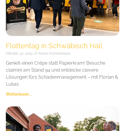
Flottentag in Schwäbisch Hall
Oktober 30, 2025
Keine Kommentare
Genieß einen Crêpe statt Papierkram! Besuche
claimini am Stand 94 und entdecke clevere
Lösungen fürs Schadenmanagement – mit Florian &
Lukas.
Weiterlesen ..