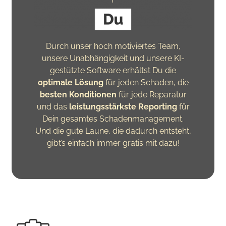
Durch unser hoch motiviertes Team,
unsere Unabhängigkeit und unsere KI-
gestützte Software erhältst Du die
optimale Lösung
für jeden Schaden, die
besten Konditionen
für jede Reparatur
und das
leistungsstärkste Reporting
für
Dein gesamtes Schadenmanagement.
Und die gute Laune, die dadurch entsteht,
gibt’s einfach immer gratis mit dazu!