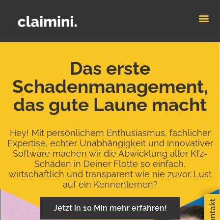
Das erste
Schadenmanagement,
das gute Laune macht
Hey! Mit persönlichem Enthusiasmus, fachlicher
Expertise, echter Unabhängigkeit und innovativer
Software machen wir die Abwicklung aller Kfz-
Schäden in Deiner Flotte so einfach,
wirtschaftlich und transparent wie nie zuvor. Lust
auf ein Kennenlernen?
Jetzt in 10 Min mehr erfahren!