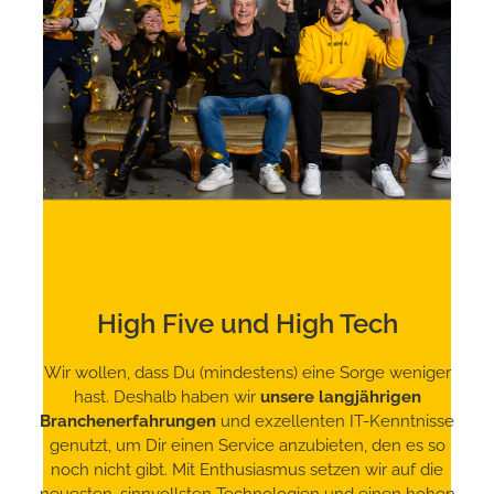
High Five und High Tech
Wir wollen, dass Du (mindestens) eine Sorge weniger
hast. Deshalb haben wir
unsere langjährigen
Branchenerfahrungen
und exzellenten IT-Kenntnisse
genutzt, um Dir einen Service anzubieten, den es so
noch nicht gibt. Mit Enthusiasmus setzen wir auf die
neuesten, sinnvollsten Technologien und einen hohen