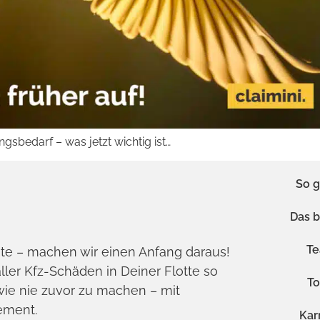
sbedarf – was jetzt wichtig ist…
So g
Das b
T
ite – machen wir einen Anfang daraus!
ller Kfz-Schäden in Deiner Flotte so
To
 wie nie zuvor zu machen – mit
ement.
Kar