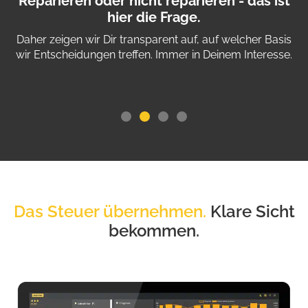
zu
Reparieren oder nicht reparieren - das ist
hier die Frage.
G
en
Daher zeigen wir Dir transparent auf, auf welcher Basis
wir Entscheidungen treffen. Immer in Deinem Interesse.
Das Steuer übernehmen.
Klare Sicht
bekommen.